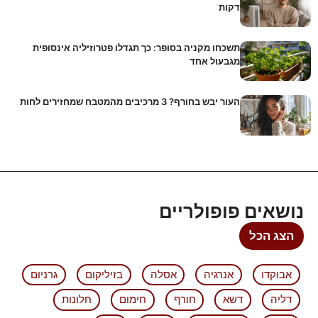
דקות
תשכחו מקניה בסופר: כך תגדלו פטרוזיליה אינסופית
מגבעול אחד
העור יבש בחורף? 3 מרכיבים מהמטבח שמחזירים לחות
נושאים פופולריים
הצג הכל
אבוקדו
אנרגיה
אסלה
בזיליקום
גרניום
דליה
דשא
חורף
חימום
חלונות