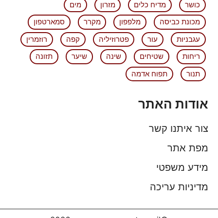
כושר
מדיח כלים
מזרון
מים
מכונת כביסה
מלפפון
מקרר
סמארטפון
עגבניות
עור
פטרוזיליה
קפה
רוזמרין
ריחות
שטיחים
שינה
שיער
תזונה
תנור
תפוח אדמה
אודות האתר
צור איתנו קשר
מפת אתר
מידע משפטי
מדיניות עריכה