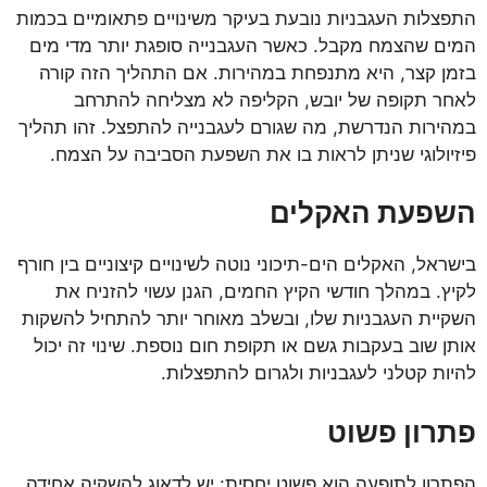
התפצלות העגבניות נובעת בעיקר משינויים פתאומיים בכמות
המים שהצמח מקבל. כאשר העגבנייה סופגת יותר מדי מים
בזמן קצר, היא מתנפחת במהירות. אם התהליך הזה קורה
לאחר תקופה של יובש, הקליפה לא מצליחה להתרחב
במהירות הנדרשת, מה שגורם לעגבנייה להתפצל. זהו תהליך
פיזיולוגי שניתן לראות בו את השפעת הסביבה על הצמח.
השפעת האקלים
בישראל, האקלים הים-תיכוני נוטה לשינויים קיצוניים בין חורף
לקיץ. במהלך חודשי הקיץ החמים, הגנן עשוי להזניח את
השקיית העגבניות שלו, ובשלב מאוחר יותר להתחיל להשקות
אותן שוב בעקבות גשם או תקופת חום נוספת. שינוי זה יכול
להיות קטלני לעגבניות ולגרום להתפצלות.
פתרון פשוט
הפתרון לתופעה הוא פשוט יחסית: יש לדאוג להשקיה אחידה