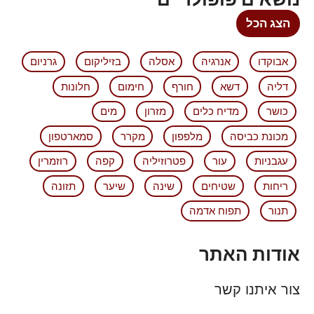
הצג הכל
אבוקדו
אנרגיה
אסלה
בזיליקום
גרניום
דליה
דשא
חורף
חימום
חלונות
כושר
מדיח כלים
מזרון
מים
מכונת כביסה
מלפפון
מקרר
סמארטפון
עגבניות
עור
פטרוזיליה
קפה
רוזמרין
ריחות
שטיחים
שינה
שיער
תזונה
תנור
תפוח אדמה
אודות האתר
צור איתנו קשר