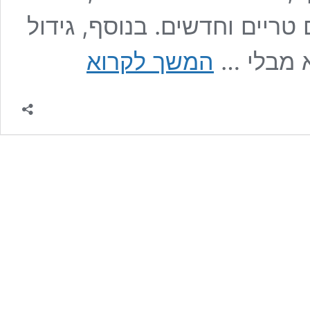
ריים וחדשים. בנוסף, גידול
תשכחו
א מבלי …
המשך לקרוא
מקניה
בסופר:
כך
תגדלו
פטרוזיליה
אינסופית
מגבעול
אחד