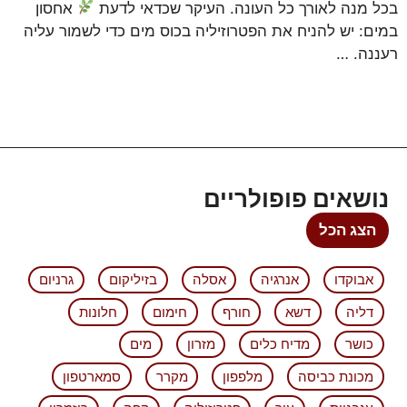
בכל מנה לאורך כל העונה. העיקר שכדאי לדעת
אחסון
במים: יש להניח את הפטרוזיליה בכוס מים כדי לשמור עליה
רעננה. …
נושאים פופולריים
הצג הכל
אבוקדו
אנרגיה
אסלה
בזיליקום
גרניום
דליה
דשא
חורף
חימום
חלונות
כושר
מדיח כלים
מזרון
מים
מכונת כביסה
מלפפון
מקרר
סמארטפון